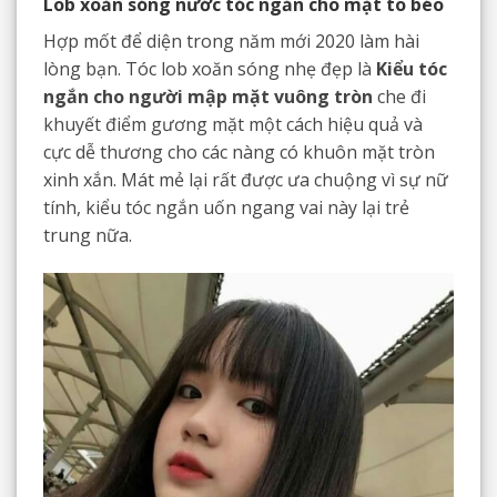
Lob xoăn sóng nước tóc ngắn cho mặt to béo
Hợp mốt để diện trong năm mới 2020 làm hài
lòng bạn. Tóc lob xoăn sóng nhẹ đẹp là
Kiểu tóc
ngắn cho người mập mặt vuông tròn
che đi
khuyết điểm gương mặt một cách hiệu quả và
cực dễ thương cho các nàng có khuôn mặt tròn
xinh xắn. Mát mẻ lại rất được ưa chuộng vì sự nữ
tính, kiểu tóc ngắn uốn ngang vai này lại trẻ
trung nữa.