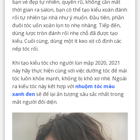
bạn vẻ đẹp tự nhiên, quyến rũ, không cần mất
thời gian ra salon, bạn có thể tạo kiểu xoăn đánh
rối tự nhiên tại nhà như ý muốn. Đầu tiên, phần
đuôi tóc uốn xoăn lọn to nhẹ nhàng. Tiếp đến,
dùng lược tròn đánh rối nhẹ chỗ đã được tạo
kiểu. Cuối cùng, dùng một ít keo xịt cố định các
nếp tóc rối.
Khi tạo kiểu tóc cho người lùn mập 2020, 2021
này hãy thực hiện cùng với việc dưỡng tóc để mái
tóc luôn khỏe mạnh, không bị khô xơ nhé. Ngoài
ra kiểu tóc này kết hợp với
nhuộm tóc màu
xanh đen
sẽ để lại ấn tượng sâu sắc nhất trong
mắt người đối diện.