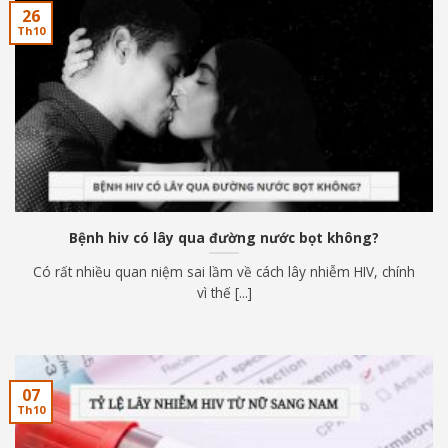
26
Th10
Bệnh hiv có lây qua đường nước bọt không?
Có rất nhiều quan niệm sai lầm về cách lây nhiễm HIV, chính
vì thế [...]
07
Th10