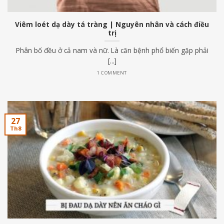
Viêm loét dạ dày tá tràng | Nguyên nhân và cách điều
trị
Phân bố đều ở cả nam và nữ. Là căn bệnh phổ biến gặp phải
[...]
1 COMMENT
27
Th8