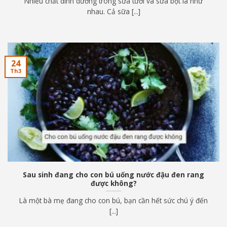
Nhiều chất dinh dưỡng trong sữa tươi và sữa bột là như
nhau. Cả sữa [...]
24
Th3
Sau sinh đang cho con bú uống nước đậu đen rang
được không?
Là một bà mẹ đang cho con bú, bạn cần hết sức chú ý đến
[...]