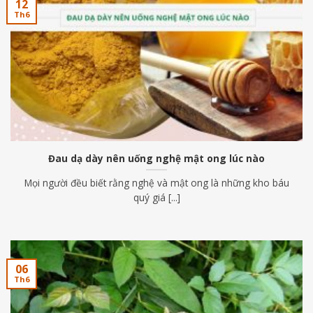
12
Th6
Đau dạ dày nên uống nghệ mật ong lúc nào
Mọi người đều biết rằng nghệ và mật ong là những kho báu
quý giá [...]
06
Th6