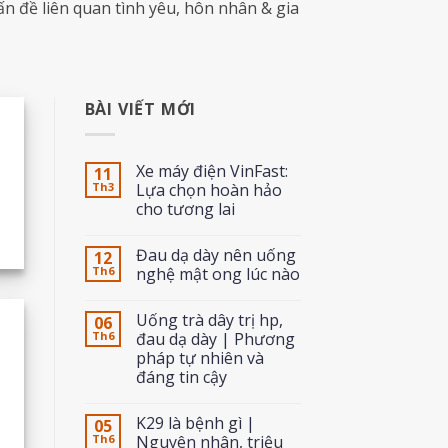
ấn đề liên quan tình yêu, hôn nhân & gia
BÀI VIẾT MỚI
Xe máy điện VinFast:
11
Th3
Lựa chọn hoàn hảo
cho tương lai
Đau dạ dày nên uống
12
Th6
nghệ mật ong lúc nào
Uống trà dây trị hp,
06
Th6
đau dạ dày | Phương
pháp tự nhiên và
đáng tin cậy
K29 là bệnh gì |
05
Th6
Nguyên nhân, triệu