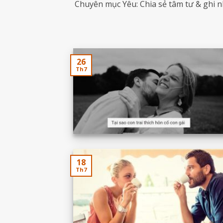
Chuyên mục Yêu: Chia sẻ tâm tư & ghi nh
26
Th7
18
Th7