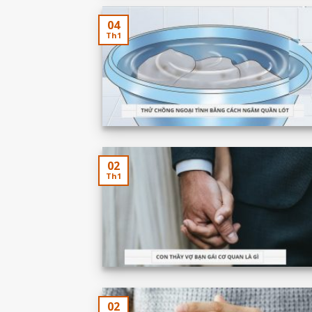
04
Th1
02
Th1
02