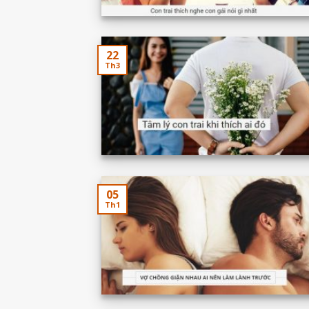
22
Th3
05
Th1