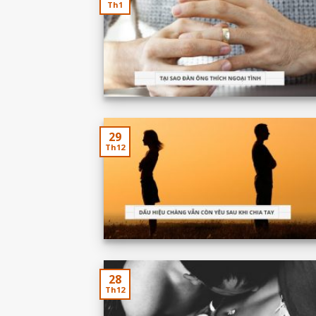
Th1
29
Th12
28
Th12