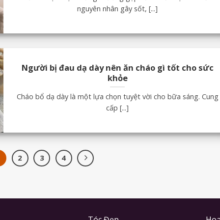
nguyên nhân gây sốt, [...]
Người bị đau dạ dày nên ăn cháo gì tốt cho sức
khỏe
Cháo bổ dạ dày là một lựa chọn tuyệt vời cho bữa sáng. Cung
cấp [...]
1
2
3
4
Tóc Đẹp
Hoa