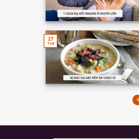
27
Th8