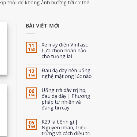
 kịp thời để không ảnh hưởng tới cơ thể
BÀI VIẾT MỚI
Xe máy điện VinFast:
11
Th3
Lựa chọn hoàn hảo
cho tương lai
Đau dạ dày nên uống
12
Th6
nghệ mật ong lúc nào
Uống trà dây trị hp,
06
Th6
đau dạ dày | Phương
pháp tự nhiên và
đáng tin cậy
K29 là bệnh gì |
05
Th6
Nguyên nhân, triệu
trứng và cách điều trị