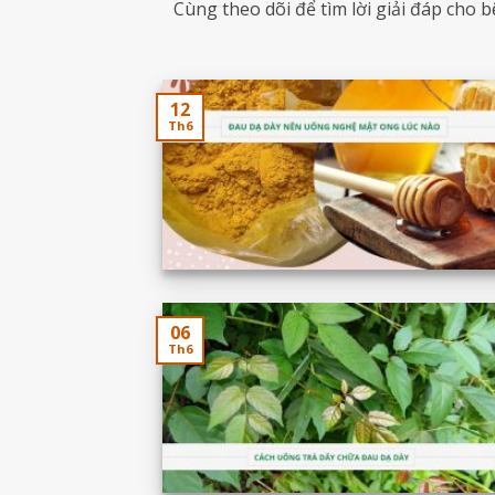
Cùng theo dõi để tìm lời giải đáp cho b
12
Th6
06
Th6