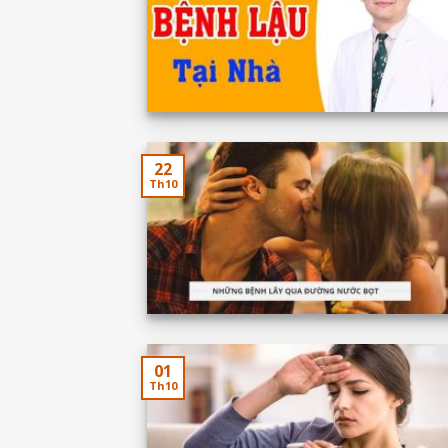
22
Th10
01
Th10