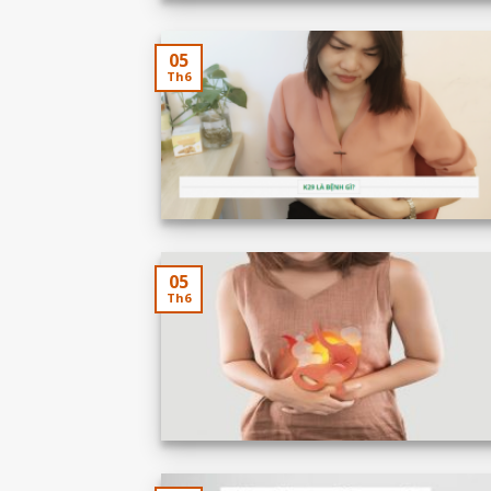
05
Th6
05
Th6