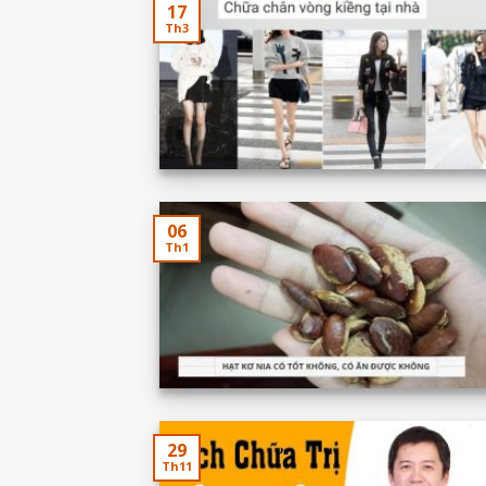
17
Th3
06
Th1
29
Th11