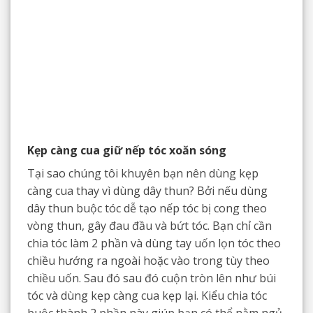
Kẹp càng cua giữ nếp tóc xoăn sóng
Tại sao chúng tôi khuyên bạn nên dùng kẹp
càng cua thay vì dùng dây thun? Bởi nếu dùng
dây thun buộc tóc dễ tạo nếp tóc bị cong theo
vòng thun, gây đau đầu và bứt tóc. Bạn chỉ cần
chia tóc làm 2 phần và dùng tay uốn lọn tóc theo
chiều hướng ra ngoài hoặc vào trong tùy theo
chiều uốn. Sau đó sau đó cuộn tròn lên như búi
tóc và dùng kẹp càng cua kẹp lại. Kiểu chia tóc