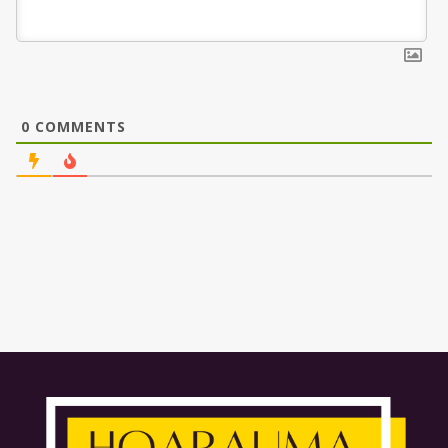
0
COMMENTS