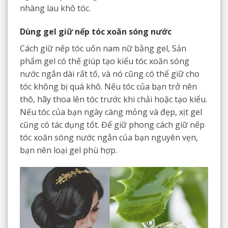
nhàng lau khô tóc.
Dùng gel giữ nếp tóc xoăn sóng nước
Cách giữ nếp tóc uốn nam nữ bằng gel, Sản
phẩm gel có thể giúp tạo kiểu tóc xoăn sóng
nước ngắn dài rất tố, và nó cũng có thể giữ cho
tóc không bị quá khô. Nếu tóc của bạn trở nên
thô, hãy thoa lên tóc trước khi chải hoặc tạo kiểu.
Nếu tóc của bạn ngày càng mỏng và đẹp, xịt gel
cũng có tác dụng tốt. Để giữ phong cách giữ nếp
tóc xoăn sóng nước ngắn của bạn nguyên vẹn,
bạn nên loại gel phù hợp.