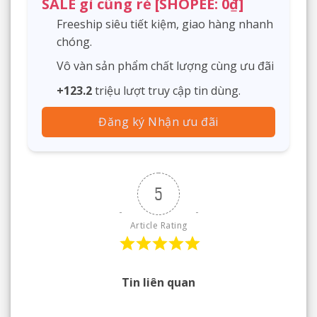
SALE gì cũng rẻ [SHOPEE: 0₫]
Freeship siêu tiết kiệm, giao hàng nhanh
chóng.
Vô vàn sản phẩm chất lượng cùng ưu đãi
+123.2
triệu lượt truy cập tin dùng.
Đăng ký Nhận ưu đãi
5
Article Rating
Tin liên quan