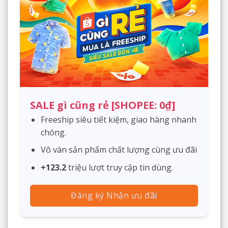
SALE gì cũng rẻ [SHOPEE: 0₫]
Freeship siêu tiết kiệm, giao hàng nhanh
chóng.
Vô vàn sản phẩm chất lượng cùng ưu đãi
+123.2
triệu lượt truy cập tin dùng.
Đăng ký Nhận ưu đãi