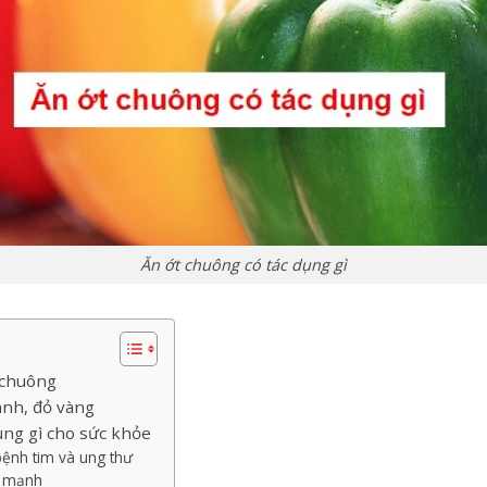
Ăn ớt chuông có tác dụng gì
 chuông
anh, đỏ vàng
ụng gì cho sức khỏe
ệnh tim và ung thư
e mạnh