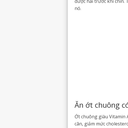
được hái trước khi chín.
nó.
Ăn ớt chuông có
Ớt chuông giàu Vitamin A
cân, giảm mức cholestero