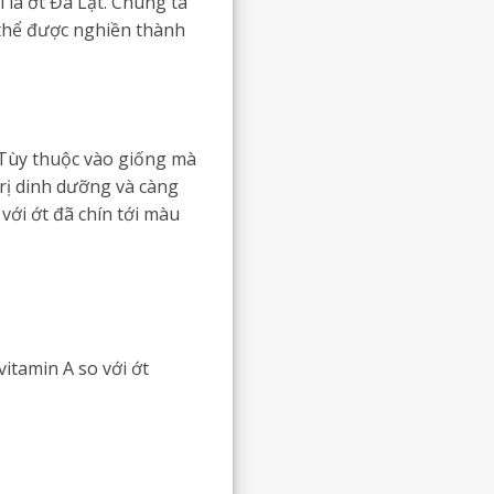
 là ớt Đà Lạt. Chúng ta
 thể được nghiền thành
 Tùy thuộc vào giống mà
trị dinh dưỡng và càng
với ớt đã chín tới màu
itamin A so với ớt