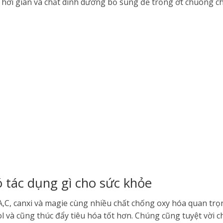
 Thời gian và chất dinh dưỡng bổ sung để trồng ớt chuông ch
 tác dụng gì cho sức khỏe
,C, canxi và magie cùng nhiều chất chống oxy hóa quan trọ
l và cũng thúc đẩy tiêu hóa tốt hơn. Chúng cũng tuyệt vời ch