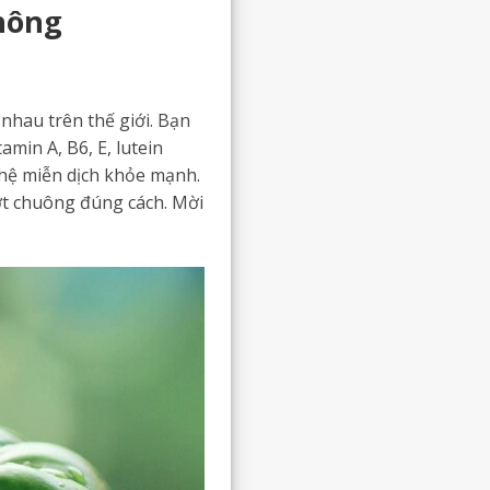
không
nhau trên thế giới. Bạn
min A, B6, E, lutein
 hệ miễn dịch khỏe mạnh.
 ớt chuông đúng cách. Mời