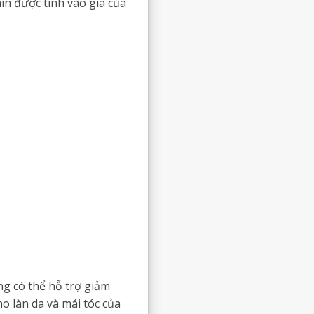
ín được tính vào giá của
ng có thể hỗ trợ giảm
o làn da và mái tóc của