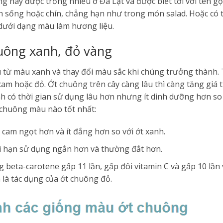
g này được trồng nhiều ở Đà Lạt và được biết tới với tên gọi
n sống hoặc chín, chẳng hạn như trong món salad. Hoặc có
 dưới dạng màu làm hương liệu.
uông xanh, đỏ vàng
u từ màu xanh và thay đổi màu sắc khi chúng trưởng thành.
am hoặc đỏ. Ớt chuông trên cây càng lâu thì càng tăng giá 
 có thời gian sử dụng lâu hơn nhưng ít dinh dưỡng hơn so 
t chuông màu nào tốt nhất:
cam ngọt hơn và ít đắng hơn so với ớt xanh.
i hạn sử dụng ngắn hơn và thường đắt hơn.
 beta-carotene gấp 11 lần, gấp đôi vitamin C và gấp 10 lần v
là tác dụng của ớt chuông đỏ.