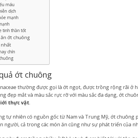
iếu máu
miễn dịch
khỏe mạnh
e mạnh
 tinh thần tốt
i ăn ớt chuông
 nhất
hay chín
 chuông
quả ớt chuông
aceae thường được gọi là ớt ngọt, được trồng rộng rãi ở hầ
dạng đẹp mắt và màu sắc rực rỡ với màu sắc đa dạng, ớt chuô
giới thực vật
.
ng tự nhiên có nguồn gốc từ Nam và Trung Mỹ, ớt chuông 
on người, cả trong các món ăn cũng như sự phát triển của n