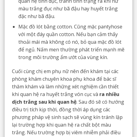
quan hệ tình dục, tránh tình trạng ra khí hư
màu trắng đục như bã đậu hay huyết trắng
đặc như bã đậu.
Mặc đồ lót bằng cotton. Cũng mặc pantyhose
với một đáy quần cotton. Nếu bạn cảm thấy
thoải mái mà không có nó, bỏ qua mặc đồ lót
để ngủ. Nấm men thường phát triển mạnh mẽ
trong môi trường ẩm ướt của vùng kín.
Cuối cùng chị em phụ nữ nên đến khám tại các
phòng khám chuyên khoa phụ khoa để bác sĩ
thăm khám và làm những xét nghiệm cần thiết
khi quan hệ ra huyết trắng vón cục và
ra nhiều
dịch trắng sau khi quan hệ
. Sau đó sẽ có hướng
điều trị tích kịp thời, đồng thời áp dụng các
phương pháp vệ sinh sạch sẽ vùng kín tránh lặp
lại trường hợp khi quan hệ ra chất bột màu
trắng. Nếu trường hợp bị viêm nhiễm phải điều