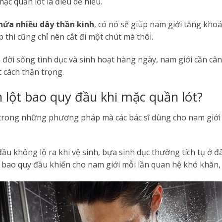
ặc quần lót là điều dễ hiểu.
hứa nhiều dây thần kinh
, có nó sẽ giúp nam giới tăng kho
 thì cũng chỉ nên cắt đi một chút mà thôi.
ời sống tình dục và sinh hoạt hàng ngày, nam giới cần cân
 cách thận trọng.
 lột bao quy đầu khi mặc quần lót?
trong những phương pháp mà các bác sĩ dùng cho nam giới 
ầu không lộ ra khi vệ sinh, bựa sinh dục thường tích tụ ở đâ
bao quy đầu khiến cho nam giới mỗi lần quan hệ khó khăn, t