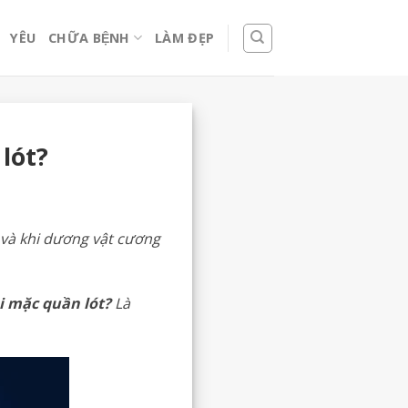
YÊU
CHỮA BỆNH
LÀM ĐẸP
lót?
 và khi dương vật cương
i mặc quần lót?
Là