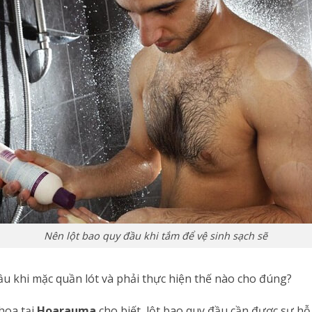
Nên lột bao quy đầu khi tắm để vệ sinh sạch sẽ
ầu khi mặc quần lót và phải thực hiện thế nào cho đúng?
hoa tại
Hoarauma
cho biết, lột bao quy đầu cần được sự hỗ 