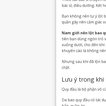
bác sĩ, điều dưỡng. Kết 
Bạn không nên tự ý lột ba
quần gây nên cảm giác vư
Nam giới nên lột bao q
tiên bạn dùng ngón trỏ v
xuống dưới, cho đến khi 
khuyến cáo là không nê
Nhưng sau khi đã lộn ba
chật.
Lưu ý trong khi
Quy đầu là bộ phận vô c
Da bao quy đầu có tác d
bẩn, quần áo.