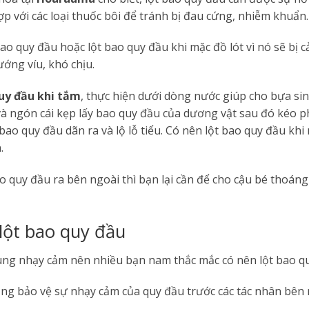
hợp với các loại thuốc bôi để tránh bị đau cứng, nhiễm khuẩn
o quy đầu hoặc lột bao quy đầu khi mặc đồ lót vì nó sẽ bị cản
ớng víu, khó chịu.
uy đầu khi tắm
, thực hiện dưới dòng nước giúp cho bựa sin
à ngón cái kẹp lấy bao quy đầu của dương vật sau đó kéo ph
bao quy đầu dãn ra và lộ lỗ tiểu. Có nên lột bao quy đầu khi
n.
o quy đầu ra bên ngoài thì bạn lại cần để cho cậu bé thoán
 lột bao quy đầu
ùng nhạy cảm nên nhiều bạn nam thắc mắc có nên lột bao qu
ụng bảo vệ sự nhạy cảm của quy đầu trước các tác nhân bên