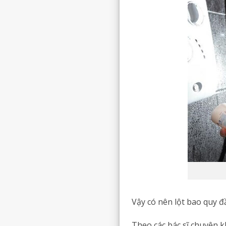
Vậy có nên lột bao quy đ
Theo các bác sĩ chuyên k