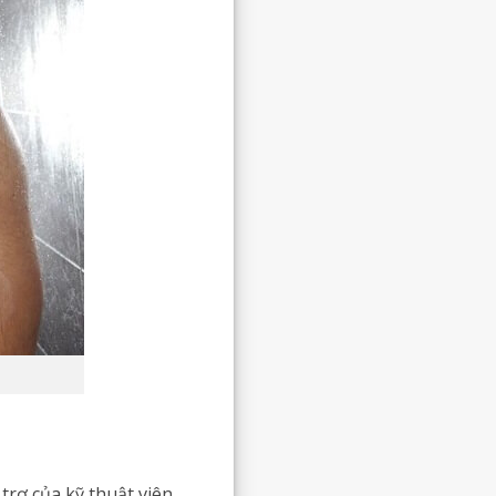
trợ của kỹ thuật viên,