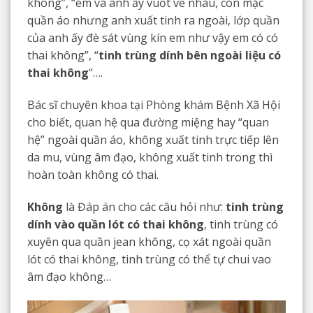
không”, “em và anh ấy vuốt ve nhau, còn mặc
quần áo nhưng anh xuất tinh ra ngoài, lớp quần
của anh ấy đè sát vùng kín em như vậy em có có
thai không”, “
tinh trùng dính bên ngoài liệu có
thai không
“….
Bác sĩ chuyên khoa tại Phòng khám Bệnh Xã Hội
cho biết, quan hệ qua đường miệng hay “quan
hệ” ngoài quần áo, không xuất tinh trực tiếp lên
da mu, vùng âm đạo, không xuất tinh trong thì
hoàn toàn không có thai.
Không
là Đáp án cho các câu hỏi như:
tinh trùng
dính vào quần lót có thai không
, tinh trùng có
xuyên qua quần jean không, cọ xát ngoài quần
lót có thai không, tinh trùng có thể tự chui vao
âm đạo không…