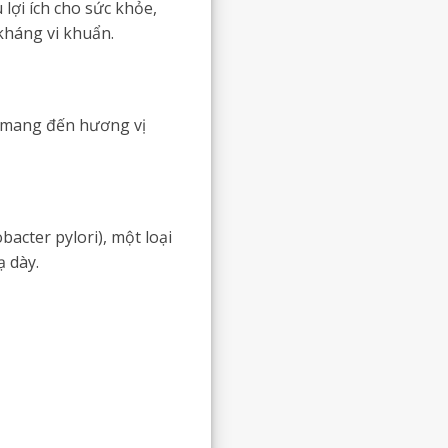
 lợi ích cho sức khỏe,
kháng vi khuẩn.
, mang đến hương vị
acter pylori), một loại
ạ dày.