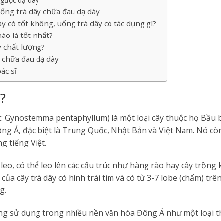
ngược dạ dày
ống trà dây chữa đau dạ dày
y có tốt không, uống trà dây có tác dụng gì?
ào là tốt nhất?
 chất lượng?
y chữa đau dạ dày
ác sĩ
ì?
c: Gynostemma pentaphyllum) là một loại cây thuộc họ Bầu b
ng Á, đặc biệt là Trung Quốc, Nhật Bản và Việt Nam. Nó cò
g tiếng Việt.
leo, có thể leo lên các cấu trúc như hàng rào hay cây trồng k
á của cây trà dây có hình trái tim và có từ 3-7 lobe (chấm) tr
g.
ng sử dụng trong nhiều nền văn hóa Đông Á như một loại th