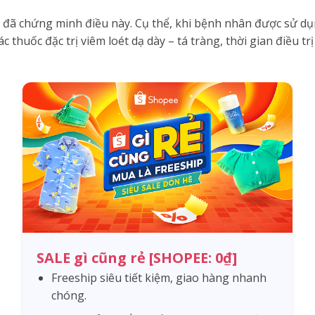
 đã chứng minh điều này. Cụ thể, khi bệnh nhân được sử 
ác thuốc đặc trị viêm loét dạ dày – tá tràng, thời gian điều t
SALE gì cũng rẻ [SHOPEE: 0₫]
Freeship siêu tiết kiệm, giao hàng nhanh
chóng.