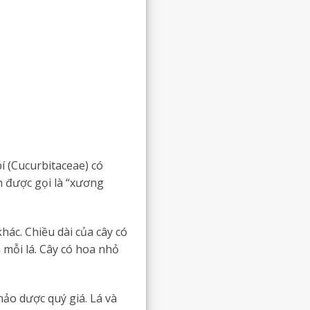
í (Cucurbitaceae) có
n được gọi là “xương
hác. Chiều dài của cây có
ên mỗi lá. Cây có hoa nhỏ
ảo dược quý giá. Lá và