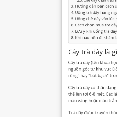
Chè dây chữa trào 
Hướng dẫn bạn cách u
Uống trà dây hàng ngà
Uống chè dây vào lúc n
Cách chọn mua trà dây
Lưu ý khi uống trà dâ
Khi nào nên đi khám b
Cây trà dây là g
Cây trà dây (tên khoa họ
nguồn gốc từ khu vực Đô
rồng” hay “bát bạch” tron
Cây trà dây có thân dạng 
thể lên tới 6-8 mét. Các l
màu vàng hoặc màu trắn
Trà dây được truyền thố