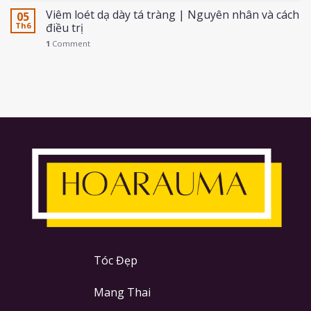
Viêm loét dạ dày tá tràng | Nguyên nhân và cách
05
Th6
điều trị
1
Comment
Tóc Đẹp
Mang Thai